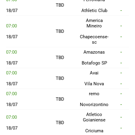
TBD
18/07
Athletic Club
-
America
07:00
Mineiro
-
TBD
18/07
Chapecoense-
-
sc
07:00
Amazonas
-
TBD
18/07
Botafogo SP
-
07:00
Avai
-
TBD
18/07
Vila Nova
-
07:00
remo
-
TBD
18/07
Novorizontino
-
Atletico
07:00
-
Goianiense
TBD
18/07
-
Criciuma