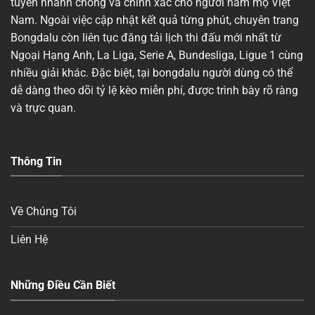
tuyến nhanh chóng và chính xác cho người hâm mộ Việt
Nam. Ngoài việc cập nhật kết quả từng phút, chuyên trang
Bongdalu còn liên tục đăng tải lịch thi đấu mới nhất từ
Ngoại Hạng Anh, La Liga, Serie A, Bundesliga, Ligue 1 cùng
nhiều giải khác. Đặc biệt, tại bongdalu người dùng có thể
dễ dàng theo dõi tỷ lệ kèo miễn phí, được trình bày rõ ràng
và trực quan.
Thông Tin
Về Chúng Tôi
Liên Hệ
Những Điều Cần Biết