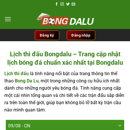
Chuyển
đến
nội
dung
Đăng ký
Đăng nhập
Lịch thi đấu Bongdalu – Trang cập nhật
lịch bóng đá chuẩn xác nhất tại Bongdalu
Lịch thi đấu
là tính năng nổi bật của trang thông tin thể
thao
Bong Da Lu
, một trong những công cụ hữu ích nhất
dành cho những người yêu bóng đá. Tính năng cung cấp
một cái nhìn tổng quan và chi tiết về các trận đấu sắp diễn
ra trên toàn thế giới, giúp bạn không bỏ lỡ bất kỳ trận cầu
nào mình quan tâm.